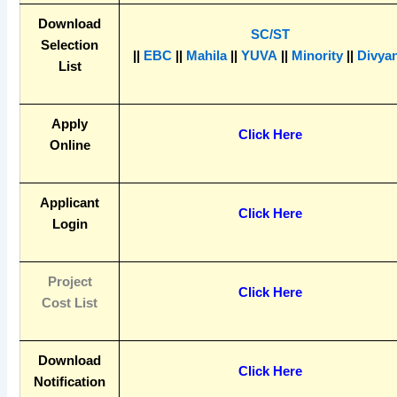
Download
SC/ST
Selection
||
EBC
||
Mahila
||
YUVA
||
Minority
||
Divya
List
Apply
Click Here
Online
Applicant
Click Here
Login
Project
Click Here
Cost List
Download
Click Here
Notification