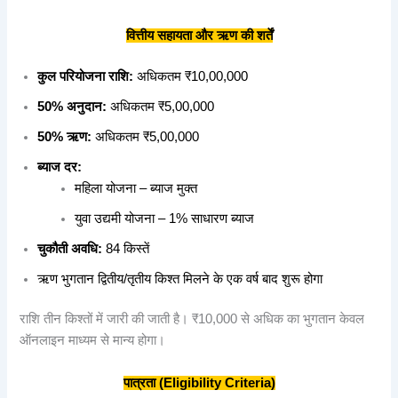
वित्तीय
सहायता
और
ऋण
की
शर्तें
कुल परियोजना राशि:
अधिकतम ₹10,00,000
50% अनुदान:
अधिकतम ₹5,00,000
50% ऋण:
अधिकतम ₹5,00,000
ब्याज दर:
महिला योजना – ब्याज मुक्त
युवा उद्यमी योजना – 1% साधारण ब्याज
चुकौती अवधि:
84 किस्तें
ऋण भुगतान द्वितीय/तृतीय किश्त मिलने के एक वर्ष बाद शुरू होगा
राशि तीन किश्तों में जारी की जाती है। ₹10,000 से अधिक का भुगतान केवल
ऑनलाइन माध्यम से मान्य होगा।
पात्रता (Eligibility Criteria)