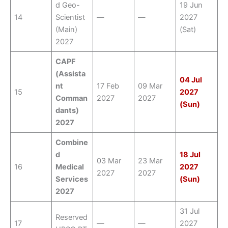
d Geo-
19 Jun
14
Scientist
—
—
2027
(Main)
(Sat)
2027
CAPF
(Assista
04 Jul
nt
17 Feb
09 Mar
15
2027
Comman
2027
2027
(Sun)
dants)
2027
Combine
d
18 Jul
03 Mar
23 Mar
16
Medical
2027
2027
2027
Services
(Sun)
2027
31 Jul
Reserved
17
—
—
2027