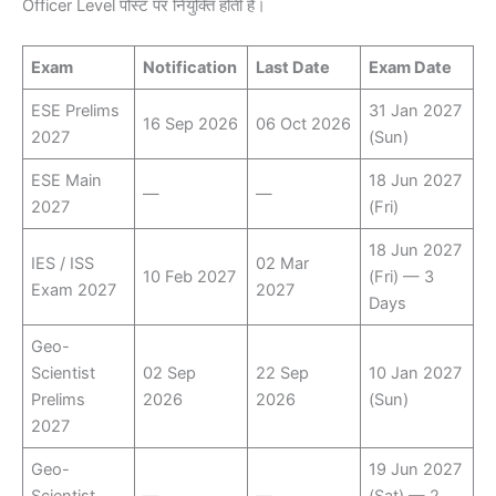
Officer Level पोस्ट पर नियुक्ति होती है।
Exam
Notification
Last Date
Exam Date
ESE Prelims
31 Jan 2027
16 Sep 2026
06 Oct 2026
2027
(Sun)
ESE Main
18 Jun 2027
—
—
2027
(Fri)
18 Jun 2027
IES / ISS
02 Mar
10 Feb 2027
(Fri) — 3
Exam 2027
2027
Days
Geo-
Scientist
02 Sep
22 Sep
10 Jan 2027
Prelims
2026
2026
(Sun)
2027
Geo-
19 Jun 2027
Scientist
—
—
(Sat) — 2