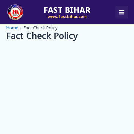
Skip
FAST BIHAR
to
www.fastbihar.com
content
Home
Fact Check Policy
Fact Check Policy