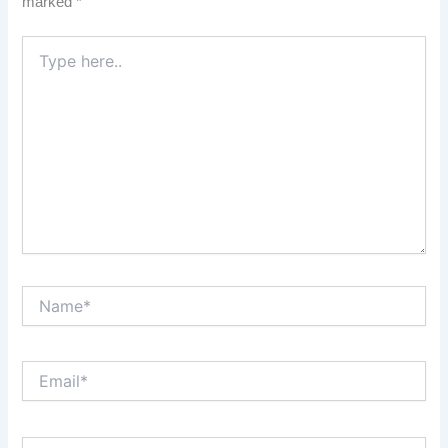
marked
*
Type
here..
Name*
Email*
Website