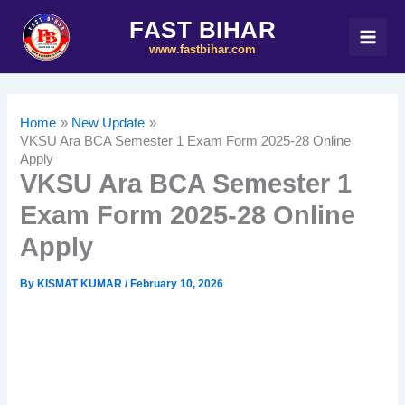
Skip
FAST BIHAR
to
www.fastbihar.com
content
Home
New Update
VKSU Ara BCA Semester 1 Exam Form 2025-28 Online
Apply
VKSU Ara BCA Semester 1
Exam Form 2025-28 Online
Apply
By
KISMAT KUMAR
/
February 10, 2026