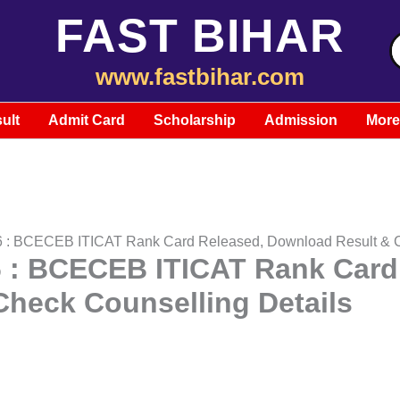
FAST BIHAR
S
f
www.fastbihar.com
ult
Admit Card
Scholarship
Admission
More
26 : BCECEB ITICAT Rank Card Released, Download Result & C
26 : BCECEB ITICAT Rank Card
heck Counselling Details