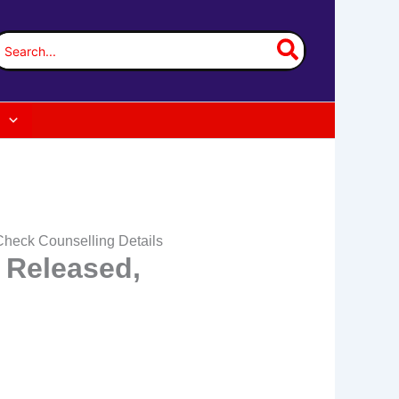
earch
or:
heck Counselling Details
 Released,