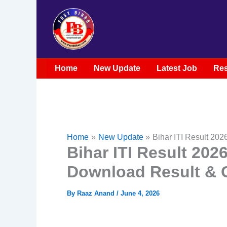
Skip
to
content
Home
New Update
Latest Job
Res
Home
New Update
Bihar ITI Result 20
Bihar ITI Result 20
Download Result & C
By
Raaz Anand
/
June 4, 2026