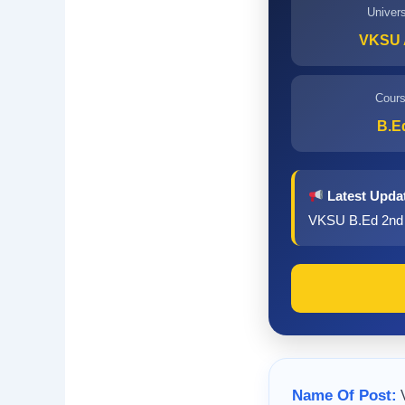
Univers
VKSU 
Cour
B.E
Latest Upda
VKSU B.Ed 2nd Yea
Name Of Post:
V