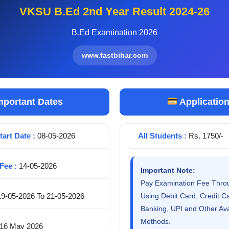
VKSU B.Ed 2nd Year Result 2024-26
B.Ed Examination 2026
www.fastbihar.com
mportant Dates
Applicatio
art Date :
08-05-2026
All Students :
Rs. 1750/-
Fee :
14-05-2026
Important Note:
Pay Examination Fee Thro
9-05-2026 To 21-05-2026
Using Debit Card, Credit Ca
Banking, UPI and Other Av
Methods.
16 May 2026