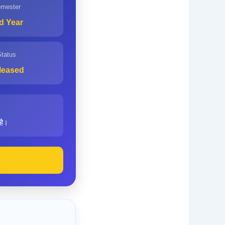
mester
d Year
tatus
leased
है।