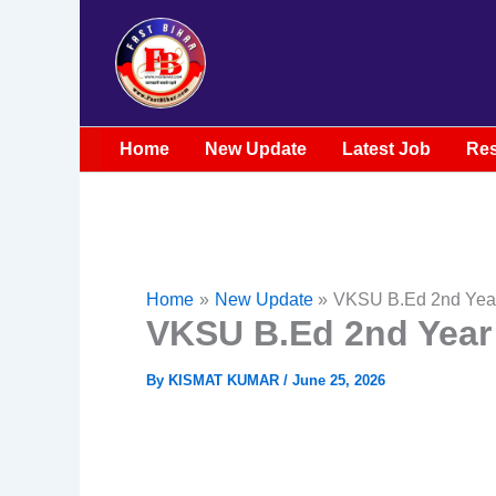
Skip
to
content
Home
New Update
Latest Job
Res
Home
New Update
VKSU B.Ed 2nd Year
VKSU B.Ed 2nd Year 
By
KISMAT KUMAR
/
June 25, 2026