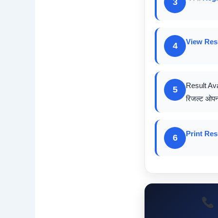
3
View Res
4
Result Avai
5
रिजल्ट ओपन
Print Res
6