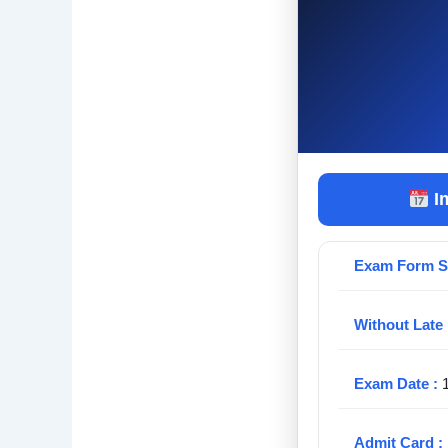
I
Exam Form St
Without Late 
Exam Date :
1
Admit Card :