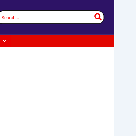
earch
or: