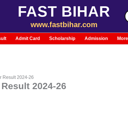
FAST BIHAR
S
f
www.fastbihar.com
ult
Admit Card
Scholarship
Admission
More
 Result 2024-26
Result 2024-26