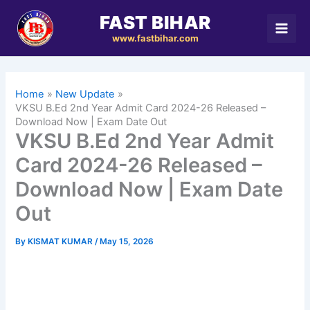
Skip
FAST BIHAR
to
www.fastbihar.com
content
Home
New Update
VKSU B.Ed 2nd Year Admit Card 2024-26 Released –
Download Now | Exam Date Out
VKSU B.Ed 2nd Year Admit
Card 2024-26 Released –
Download Now | Exam Date
Out
By
KISMAT KUMAR
/
May 15, 2026