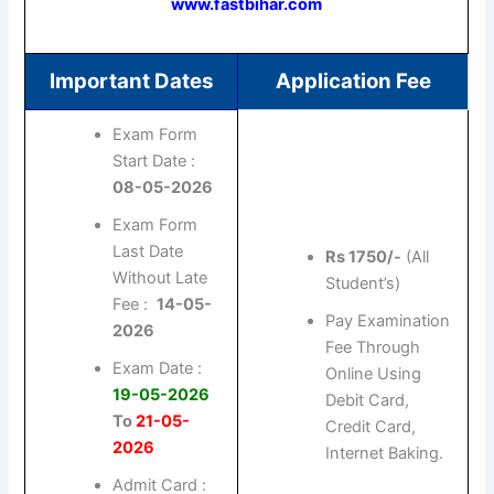
www.fastbihar.com
Important Dates
Application Fee
Exam Form
Start Date :
08-05-2026
Exam Form
Last Date
Rs 1750/-
(All
Without Late
Student’s)
Fee :
14-05-
Pay Examination
2026
Fee Through
Exam Date :
Online Using
19-05-2026
Debit Card,
To
21-05-
Credit Card,
2026
Internet Baking.
Admit Card :