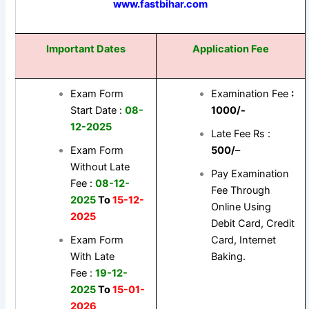
www.fastbihar.com
Important Dates
Application Fee
Exam Form
Examination Fee
:
Start Date :
08-
1000/-
12-2025
Late Fee Rs :
Exam Form
500/
–
Without Late
Pay Examination
Fee :
08-12-
Fee Through
2025
To
15-12-
Online Using
2025
Debit Card, Credit
Exam Form
Card, Internet
With Late
Baking.
Fee :
19-12-
2025
To
15-01-
2026