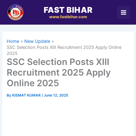
Skip
FAST BIHAR
to
www.fastbihar.com
content
Home
New Update
SSC Selection Posts XIII Recruitment 2025 Apply Online
2025
SSC Selection Posts XIII
Recruitment 2025 Apply
Online 2025
By
KISMAT KUMAR
/
June 12, 2025