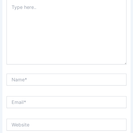
Type
here..
Name*
Email*
Website