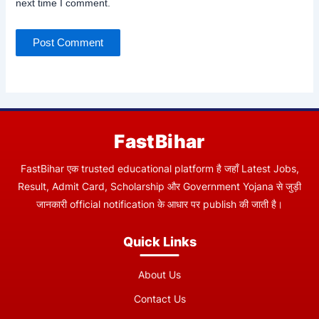
next time I comment.
FastBihar
FastBihar एक trusted educational platform है जहाँ Latest Jobs,
Result, Admit Card, Scholarship और Government Yojana से जुड़ी
जानकारी official notification के आधार पर publish की जाती है।
Quick Links
About Us
Contact Us