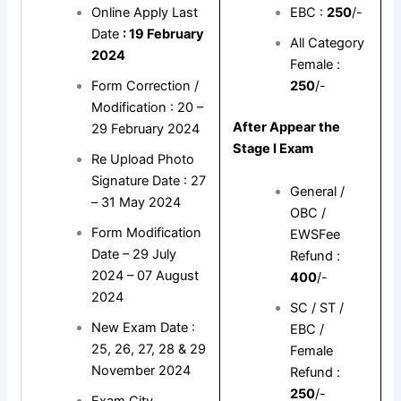
Online Apply Last
EBC :
250
/-
Date
: 19 February
All Category
2024
Female :
Form Correction /
250
/-
Modification : 20 –
After Appear the
29 February 2024
Stage I Exam
Re Upload Photo
Signature Date : 27
General /
– 31 May 2024
OBC /
Form Modification
EWSFee
Date – 29 July
Refund :
2024 – 07 August
400
/-
2024
SC / ST /
New Exam Date :
EBC /
25, 26, 27, 28 & 29
Female
November 2024
Refund :
250
/-