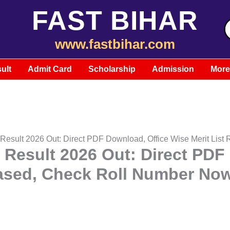
FAST BIHAR
S
f
www.fastbihar.com
ult
Admit Card
Scholarship
Admission
More
t Result 2026 Out: Direct PDF Download, Office Wise Merit Li
t Result 2026 Out: Direct PDF
eased, Check Roll Number No