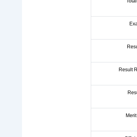
Tota
Ex
Resu
Result 
Res
Merit