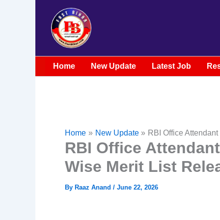
Skip
to
content
Home
New Update
Latest Job
Res
Home
New Update
RBI Office Attendan
RBI Office Attendan
Wise Merit List Rel
By
Raaz Anand
/
June 22, 2026