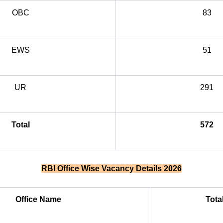
OBC
83
EWS
51
UR
291
Total
572
RBI Office Wise Vacancy Details 2026
Office Name
Tota