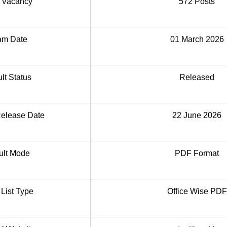
l Vacancy
572 Posts
am Date
01 March 2026
lt Status
Released
Release Date
22 June 2026
ult Mode
PDF Format
 List Type
Office Wise PDF