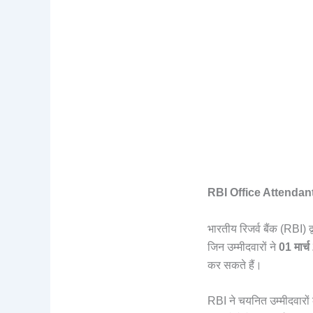
RBI Office Attendan
भारतीय रिजर्व बैंक (RBI) द्
जिन उम्मीदवारों ने
01
मार्
कर सकते हैं।
RBI ने चयनित उम्मीदवारों