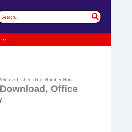
earch
or:
st Released, Check Roll Number Now
 Download, Office
w