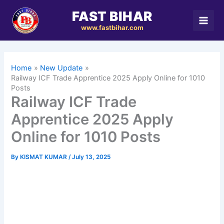
Skip
FAST BIHAR
to
www.fastbihar.com
content
Home
New Update
Railway ICF Trade Apprentice 2025 Apply Online for 1010
Posts
Railway ICF Trade
Apprentice 2025 Apply
Online for 1010 Posts
By
KISMAT KUMAR
/
July 13, 2025