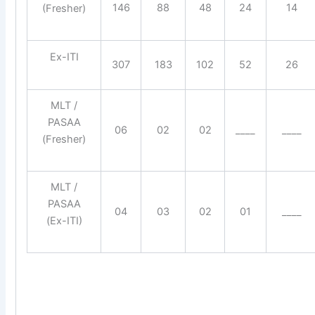
146
88
48
24
14
(Fresher)
Ex-ITI
307
183
102
52
26
MLT /
PASAA
06
02
02
____
____
(Fresher)
MLT /
PASAA
04
03
02
01
____
(Ex-ITI)