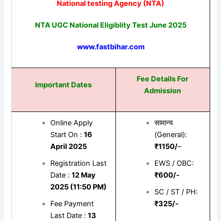
National testing Agency (NTA)
NTA UGC National Eligiblity Test June 2025
www.fastbihar.com
Fee Details For
Important Dates
Admission
Online Apply
सामान्य
Start On :
16
(General):
April 2025
₹1150/
–
Registration Last
EWS / OBC:
Date :
12 May
₹600/-
2025 (11:50 PM)
SC / ST / PH:
Fee Payment
₹325/-
Last Date :
13