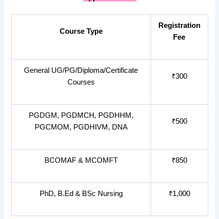
Registration
Course Type
Fee
General UG/PG/Diploma/Certificate
₹300
Courses
PGDGM, PGDMCH, PGDHHM,
₹500
PGCMOM, PGDHIVM, DNA
BCOMAF & MCOMFT
₹850
PhD, B.Ed & BSc Nursing
₹1,000