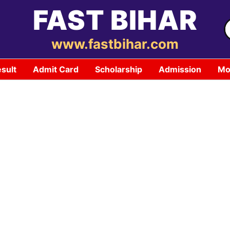
FAST BIHAR
S
f
www.fastbihar.com
sult
Admit Card
Scholarship
Admission
Mo