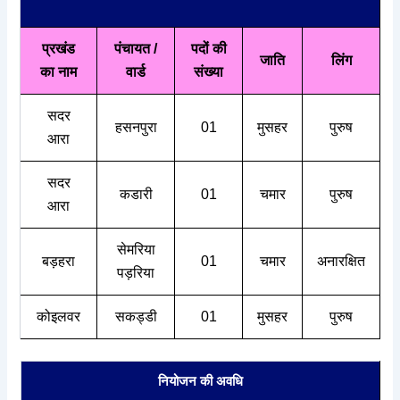
प्रखंड
पंचायत /
पदों की
जाति
लिंग
का नाम
वार्ड
संख्या
सदर
हसनपुरा
01
मुसहर
पुरुष
आरा
सदर
कडारी
01
चमार
पुरुष
आरा
सेमरिया
बड़हरा
01
चमार
अनारक्षित
पड़रिया
कोइलवर
सकड्डी
01
मुसहर
पुरुष
नियोजन की अवधि