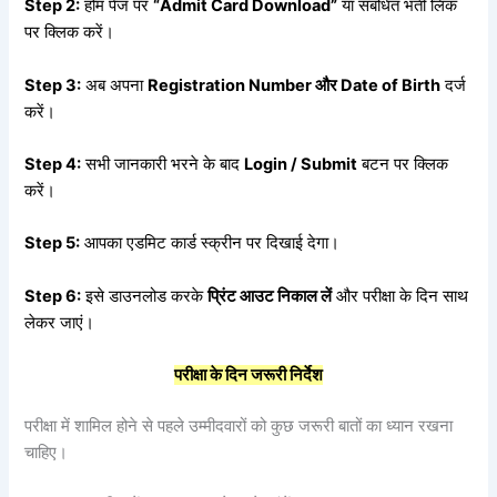
Step 2:
होम पेज पर
“Admit Card Download”
या संबंधित भर्ती लिंक
पर क्लिक करें।
Step 3:
अब अपना
Registration Number
और Date of Birth
दर्ज
करें।
Step 4:
सभी जानकारी भरने के बाद
Login / Submit
बटन पर क्लिक
करें।
Step 5:
आपका एडमिट कार्ड स्क्रीन पर दिखाई देगा।
Step 6:
इसे डाउनलोड करके
प्रिंट
आउट
निकाल
लें
और परीक्षा के दिन साथ
लेकर जाएं।
परीक्षा
के
दिन
जरूरी
निर्देश
परीक्षा में शामिल होने से पहले उम्मीदवारों को कुछ जरूरी बातों का ध्यान रखना
चाहिए।