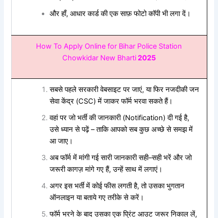
और
हाँ
,
आधार
कार्ड
की
एक
साफ़
फोटो
कॉपी
भी
लगा
दें।
How To Apply Online for Bihar Police Station
Chowkidar New Bharti
2025
सबसे
पहले
सरकारी
वेबसाइट
पर
जाएं
,
या
फिर
नजदीकी
जन
सेवा
केंद्र
(CSC)
में
जाकर
फॉर्म
भरवा
सकते
हैं।
वहां
पर
जो
भर्ती
की
जानकारी
(Notification)
दी
गई
है
,
उसे
ध्यान
से
पढ़ें
–
ताकि
आपको
सब
कुछ
अच्छे
से
समझ
में
आ
जाए।
अब
फॉर्म
में
मांगी
गई
सारी
जानकारी
सही
–
सही
भरें
और
जो
जरूरी
कागज़
मांगे
गए
हैं
,
उन्हें
साथ
में
लगाएं।
अगर
इस
भर्ती
में
कोई
फीस
लगती
है
,
तो
उसका
भुगतान
ऑनलाइन
या
बताये
गए
तरीके
से
करें।
फॉर्म
भरने
के
बाद
उसका
एक
प्रिंट
आउट
जरूर
निकाल
लें
,