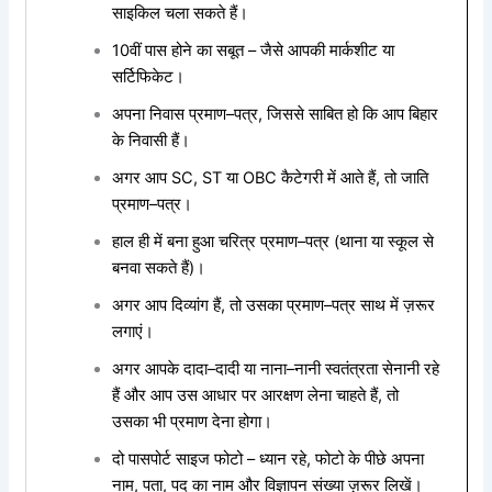
साइकिल
चला
सकते
हैं।
10
वीं
पास
होने
का
सबूत
–
जैसे
आपकी
मार्कशीट
या
सर्टिफिकेट।
अपना
निवास
प्रमाण
–
पत्र
,
जिससे
साबित
हो
कि
आप
बिहार
के
निवासी
हैं।
अगर
आप
SC, ST
या
OBC
कैटेगरी
में
आते
हैं
,
तो
जाति
प्रमाण
–
पत्र।
हाल
ही
में
बना
हुआ
चरित्र
प्रमाण
–
पत्र
(
थाना
या
स्कूल
से
बनवा
सकते
हैं
)
।
अगर
आप
दिव्यांग
हैं
,
तो
उसका
प्रमाण
–
पत्र
साथ
में
ज़रूर
लगाएं।
अगर
आपके
दादा
–
दादी
या
नाना
–
नानी
स्वतंत्रता
सेनानी
रहे
हैं
और
आप
उस
आधार
पर
आरक्षण
लेना
चाहते
हैं
,
तो
उसका
भी
प्रमाण
देना
होगा।
दो
पासपोर्ट
साइज
फोटो
–
ध्यान
रहे
,
फोटो
के
पीछे
अपना
नाम
,
पता
,
पद
का
नाम
और
विज्ञापन
संख्या
ज़रूर
लिखें।