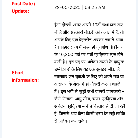
Post Date /
29-05-2025 | 08:25 AM
Update:
हैलो
दोस्तों,
अगर
आपने
10
वीं
कक्षा
पास
कर
ली
है
और
सरकारी
नौकरी
की
तलाश
में
हैं
,
तो
आपके
लिए
एक
बेहतरीन
अवसर
सामने
आया
है।
बिहार
राज्य
में
जल्द
ही
ग्रामीण
चौकीदार
के
10,800
पदों
पर
भर्ती
प्रक्रिया
शुरू
होने
वाली
है।
इस
पद
पर
आवेदन
करने
के
इच्छुक
उम्मीदवारों
के
लिए
यह
एक
सुनहरा
मौका
है
,
Short
खासकर
उन
युवाओं
के
लिए
जो
अपने
गांव
या
Information:
आसपास
के
क्षेत्र
में
ही
नौकरी
करना
चाहते
हैं।
इस
भर्ती
से
जुड़ी
सभी
जरूरी
जानकारी
–
जैसे
योग्यता
,
आयु
सीमा
,
चयन
प्रक्रिया
और
आवेदन
प्रक्रिया
–
नीचे
विस्तार
से
दी
जा
रही
है
,
जिससे
आप
बिना
किसी
भ्रम
के
सही
तरीके
से
आवेदन
कर
सकें।