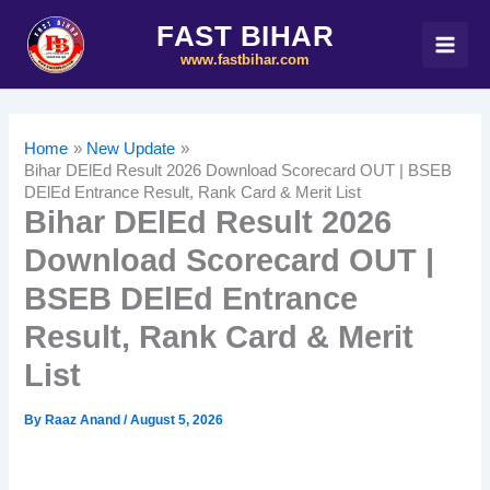
Skip
FAST BIHAR
to
www.fastbihar.com
content
Home
New Update
Bihar DElEd Result 2026 Download Scorecard OUT | BSEB
DElEd Entrance Result, Rank Card & Merit List
Bihar DElEd Result 2026
Download Scorecard OUT |
BSEB DElEd Entrance
Result, Rank Card & Merit
List
By
Raaz Anand
/
August 5, 2026