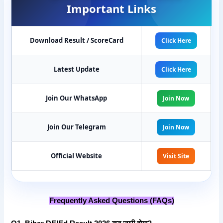
Important Links
Download Result / ScoreCard
Click Here
Latest Update
Click Here
Join Our WhatsApp
Join Now
Join Our Telegram
Join Now
Official Website
Visit Site
Frequently Asked Questions (FAQs)