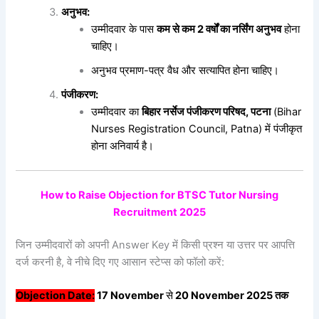
अनुभव:
उम्मीदवार के पास
कम
से
कम 2
वर्षों
का
नर्सिंग
अनुभव
होना
चाहिए।
अनुभव प्रमाण-पत्र वैध और सत्यापित होना चाहिए।
पंजीकरण:
उम्मीदवार का
बिहार
नर्सेज
पंजीकरण
परिषद,
पटना
(Bihar
Nurses Registration Council, Patna) में पंजीकृत
होना अनिवार्य है।
How to Raise Objection for BTSC Tutor Nursing
Recruitment 2025
जिन उम्मीदवारों को अपनी Answer Key में किसी प्रश्न या उत्तर पर आपत्ति
दर्ज करनी है, वे नीचे दिए गए आसान स्टेप्स को फॉलो करें:
Objection Date:
17 November
से
20 November 2025
तक