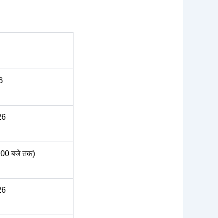
6
26
:00 बजे तक)
26