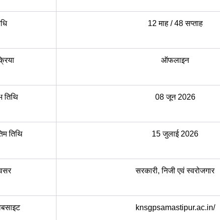
वधि
12 माह / 48 सप्ताह
्रिया
ऑफलाइन
ंभ तिथि
08 जून 2026
िम तिथि
15 जुलाई 2026
अवसर
सरकारी, निजी एवं स्वरोजगार
ेबसाइट
knsgpsamastipur.ac.in/