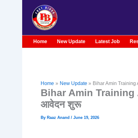
Skip
to
content
Home
New Update
Latest Job
Res
Home
New Update
Bihar Amin Training A
Bihar Amin Training Ad
आवेदन शुरू
By
Raaz Anand
/
June 19, 2026