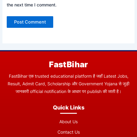
the next time I comment.
FastBihar
FastBihar एक trusted educational platform है जहाँ Latest Jobs,
Result, Admit Card, Scholarship और Government Yojana से जुड़ी
जानकारी official notification के आधार पर publish की जाती है।
Quick Links
About Us
Contact Us