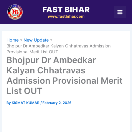
Skip
FAST BIHAR
to
www.fastbihar.com
content
Home
New Update
Bhojpur Dr Ambedkar Kalyan Chhatravas Admission
Provisional Merit List OUT
Bhojpur Dr Ambedkar
Kalyan Chhatravas
Admission Provisional Merit
List OUT
By
KISMAT KUMAR
/
February 2, 2026