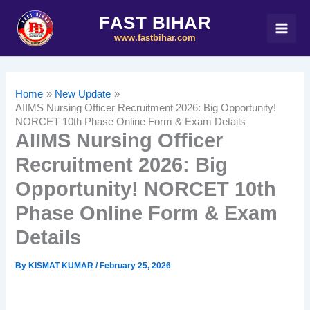
Skip
FAST BIHAR
to
www.fastbihar.com
content
Home
New Update
AIIMS Nursing Officer Recruitment 2026: Big Opportunity!
NORCET 10th Phase Online Form & Exam Details
AIIMS Nursing Officer
Recruitment 2026: Big
Opportunity! NORCET 10th
Phase Online Form & Exam
Details
By
KISMAT KUMAR
/
February 25, 2026