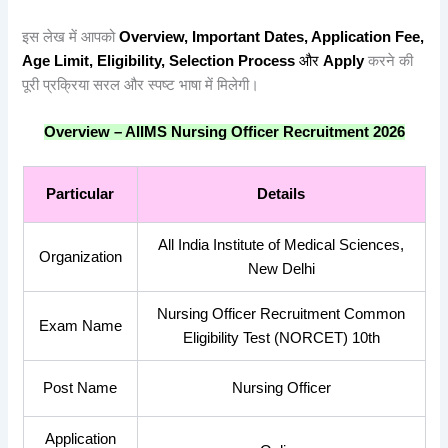
इस लेख में आपको
Overview, Important Dates, Application Fee,
Age Limit, Eligibility, Selection Process
और
Apply
करने की
पूरी प्रक्रिया सरल और स्पष्ट भाषा में मिलेगी।
Overview –
AIIMS Nursing Officer Recruitment 2026
Particular
Details
All India Institute of Medical Sciences,
Organization
New Delhi
Nursing Officer Recruitment Common
Exam Name
Eligibility Test (NORCET) 10th
Post Name
Nursing Officer
Application